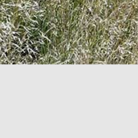
ng og vi er en forening hvor der er plads til alle der holder af hu
ræne hund hos os, så skal du vide, at træningen bygger på forstå
iden har vi hjulpet hundefører med at have harmoniske og velfung
nghund og dig med en voksen hund. Og vi kan hjælpe dig uanset om 
 gå rally-lydighed eller du vil dyrke de klassiske DcH lydigheds disc
k. Vi er en lille klub, men vi hygger os og har tid til hver enkelt