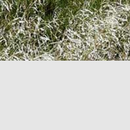
Velkommen til DcH Skærbæk
Vi er en klub under Danmarks civile Hundeførerforeni
som gerne vil træne med deres hund. Vælger du at t
mellem dig og din hund.
DcH Skærbæk blev stiftet i februar 1997, og lige s
hunde. Vi har hold til dig med hvalp, dig med en u
have en velopdragen familiehund, du vil løbe agility,
DcH Skærbæk drives af engagerede frivillige hundefol