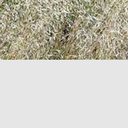
LANDSFORENING
nde, og
else
erende
du skal
ipliner.
 hund og