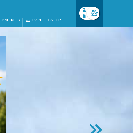
KALENDER
EVENT
GALLERI
Facebook login
Husk mig
Glemt password
Opret profil
Log ind