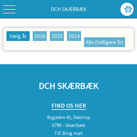
DCH SKÆRBÆK
Vælg år
2026
2025
2024
Alle (tidligere år)
SPONSORER
DCH SKÆRBÆK
FIND OS HER
Bygaden 41, Døstrup
6780 - Skærbæk
Tlf.
Brug mail