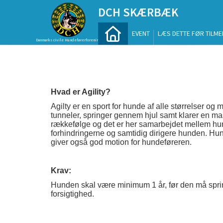
DCH SKÆRBÆK
EVENT
LÆS DETTE FØR TILME
Danmarks civile Hundeførerforening
Hvad er Agility?
Agilty er en sport for hunde af alle størrelser 
tunneler, springer gennem hjul samt klarer en ma
rækkefølge og det er her samarbejdet mellem hun
forhindringerne og samtidig dirigere hunden. Hu
giver også god motion for hundeføreren.
Krav:
Hunden skal være minimum 1 år, før den må spring
forsigtighed.