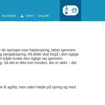
KALENDER
EVENT
GALLERI
Facebook login
Husk mig
Glemt password
Opret profil
Log ind
or de springer over højdespring, løber igennem
ængdespring. Alt dette skal forgå i den rigtige
an både huske den rigtige vej igennem
Så det er ikke kun hunden, der er aktiv – det
e til agility, men uden højde på spring og med