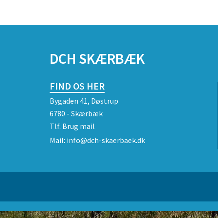
SPONSORER
DCH SKÆRBÆK
FIND OS HER
Bygaden 41, Døstrup
6780 - Skærbæk
Tlf.
Brug mail
Mail:
info@dch-skaerbaek.dk