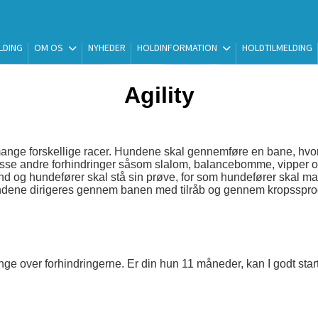
LDING
OM OS
NYHEDER
HOLDINFORMATION
HOLDTILMELDING
Agility
og mange forskellige racer. Hundene skal gennemføre en bane, hv
sse andre forhindringer såsom slalom, balancebomme, vipper og l
d og hundefører skal stå sin prøve, for som hundefører skal m
ndene dirigeres gennem banen med tilråb og gennem kropssprog. 
e over forhindringerne. Er din hun 11 måneder, kan I godt start